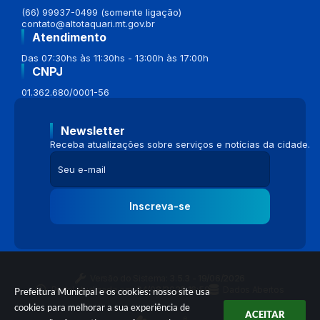
(66) 99937-0499 (somente ligação)
contato@altotaquari.mt.gov.br
Atendimento
Das 07:30hs às 11:30hs - 13:00h às 17:00h
CNPJ
01.362.680/0001-56
Newsletter
Receba atualizações sobre serviços e notícias da cidade.
Inscreva-se
Versão do Sistema:
3.5.3 - 19/06/2026
Portal atualizado em:
04/08/2026 16:58
Dados Abertos
Prefeitura Municipal e os cookies: nosso site usa
cookies para melhorar a sua experiência de
ACEITAR