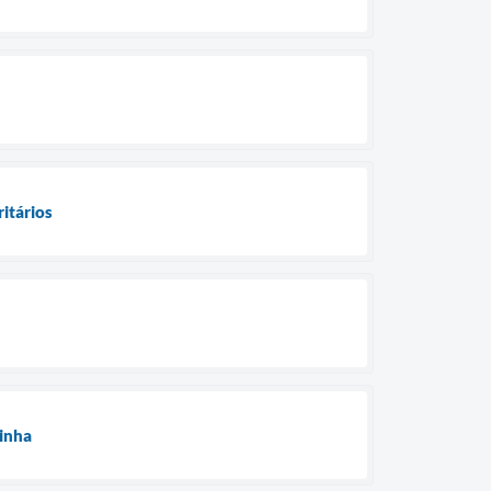
ritários
zinha