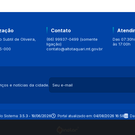
ização
Contato
Atendi
 Subtil de Oliveira,
(66) 99937-0499 (somente
Das 07:30hs
ligação)
às 17:00h
5-000
contato@altotaquari.mt.gov.br
iços e notícias da cidade.
do Sistema:
3.5.3 - 19/06/2026
Portal atualizado em:
04/08/2026 16:58
Da