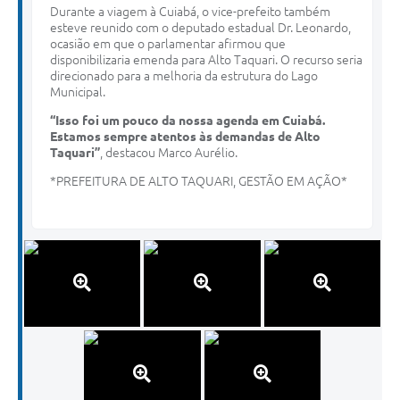
Durante a viagem à Cuiabá, o vice-prefeito também
esteve reunido com o deputado estadual Dr. Leonardo,
ocasião em que o parlamentar afirmou que
disponibilizaria emenda para Alto Taquari. O recurso seria
direcionado para a melhoria da estrutura do Lago
Municipal.
“Isso foi um pouco da nossa agenda em Cuiabá.
Estamos sempre atentos às demandas de Alto
Taquari”
, destacou Marco Aurélio.
*PREFEITURA DE ALTO TAQUARI, GESTÃO EM AÇÃO*