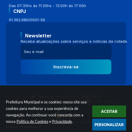
Das 07:30hs às 11:30hs - 13:00h às 17:00h
CNPJ
01.362.680/0001-56
Newsletter
Receba atualizações sobre serviços e notícias da cidade.
Inscreva-se
Versão do Sistema:
3.5.3 - 19/06/2026
Portal atualizado em:
04/08/2026 16:58
Dados Abertos
Prefeitura Municipal e os cookies: nosso site usa
cookies para melhorar a sua experiência de
ACEITAR
navegação. Ao continuar você concorda com a
nossa
Política de Cookies
e
Privacidade
.
© Copyright Instar - 2006-2026. Todos os direitos reservados -
PERSONALIZAR
Instar Tecnologia