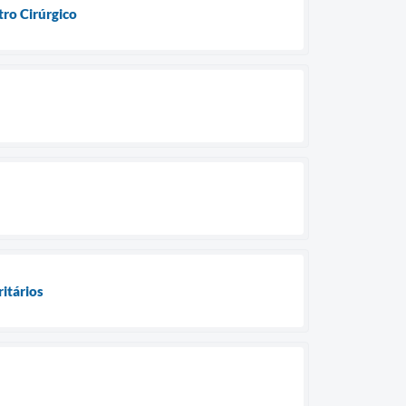
ro Cirúrgico
ritários