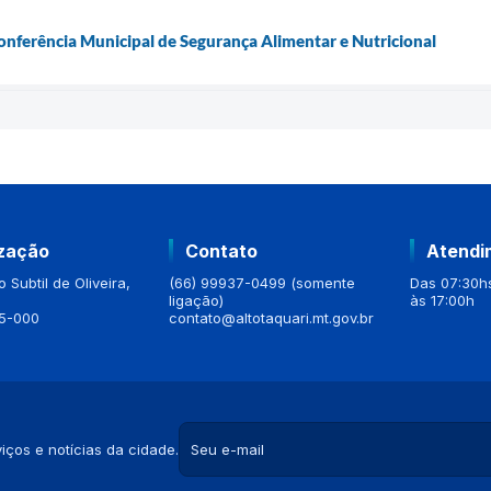
Conferência Municipal de Segurança Alimentar e Nutricional
ização
Contato
Atendi
 Subtil de Oliveira,
(66) 99937-0499 (somente
Das 07:30hs
ligação)
às 17:00h
5-000
contato@altotaquari.mt.gov.br
iços e notícias da cidade.