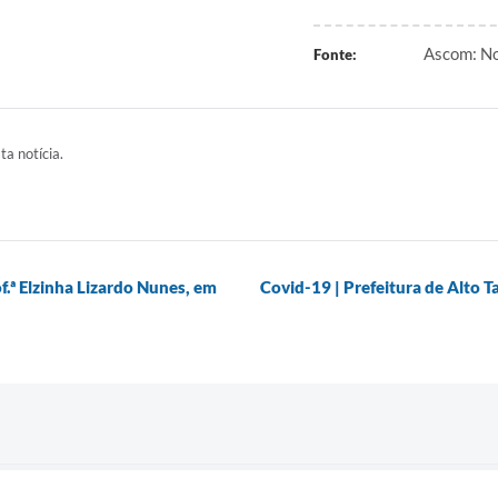
Ascom: No
Fonte:
ta notícia.
of.ª Elzinha Lizardo Nunes, em
Covid-19 | Prefeitura de Alto T