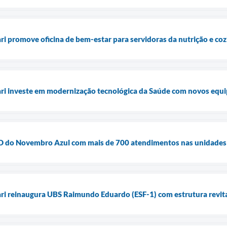
ari promove oficina de bem-estar para servidoras da nutrição e co
uari investe em modernização tecnológica da Saúde com novos equ
ia D do Novembro Azul com mais de 700 atendimentos nas unidades
ari reinaugura UBS Raimundo Eduardo (ESF-1) com estrutura revita