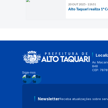
20 OUT 2025 - 11h51
Alto Taquari realiza 1ª 
Local
Av. Macario
848
CEP: 7878
Siga-nos
Newsletter
Receba atualizações sobre serv