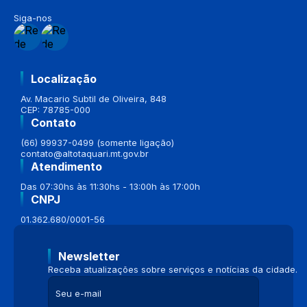
Siga-nos
Localização
Av. Macario Subtil de Oliveira, 848
CEP: 78785-000
Contato
(66) 99937-0499 (somente ligação)
contato@altotaquari.mt.gov.br
Atendimento
Das 07:30hs às 11:30hs - 13:00h às 17:00h
CNPJ
01.362.680/0001-56
Newsletter
Receba atualizações sobre serviços e notícias da cidade.