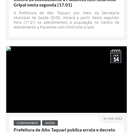
Gripal nesta segunda (17.01)
A Prefeitura de Alto Taquari, por meio da Secretaria
Municipal de Saúde (SMS), iniciará a partir desta segunda-
feira (17.01) os atendimentos à população no Centro de
Atendimento a Pacientes com Síndrome Gripal.
JAN
14
14 JAN 2022
CORONAVÍRUS
SAÚDE
Prefeitura de Alto Taquari publica errata e decreto