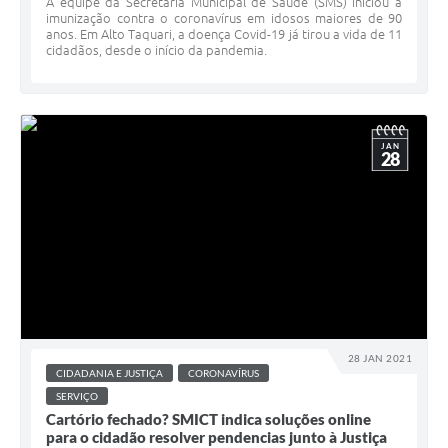
A equipe da Secretaria Municipal de Saúde (SMS) iniciou a
imunização contra o coronavírus em idosos maiores de 90
anos. Em Alto Taquari, a doença Covid-19 já tirou a vida de 11
cidadãos, desde o início da pandemia.
JAN
28
28 JAN 2021
CIDADANIA E JUSTIÇA
CORONAVÍRUS
SERVIÇO
Cartório fechado? SMICT indica soluções online
para o cidadão resolver pendencias junto à Justiça