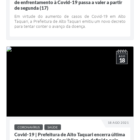
de enfrentamento à Covid-19 passa a valer a partir
de segunda (17)
Em virtude do aumento de casos de Covid-19 em Alto
Taquari, a Prefeitura de Alto Taquari emitiu um novo decreto
para tentar conter o avanço da doença.
AGO
18
18 AGO 2021
CORONAVÍRUS
SAÚDE
Covid-19 | Prefeitura de Alto Taquari encerra última