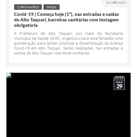
01 ABR 2021
CORONAVÍRUS
SAÚDE
Covid-19 | Começa hoje (1º), nas entradas e saídas
de Alto Taquari, barreiras sanitárias com testagem
obrigatória
A Prefeitura de Alto Taquari, por meio da Secretaria
Municipal de Saúde (SMS), organizou para este feriadão uma
grande ação para tentar controlar a disseminação da doença
Covid-19 em Alto Taquari. Serão realizadas, nas entradas e
saídas de Alto Taquari, barreiras sanitárias.
MAR
29