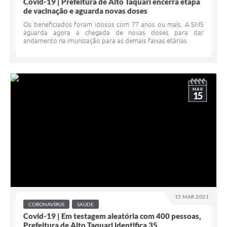
Covid-19 | Prefeitura de Alto Taquari encerra etapa
de vacinação e aguarda novas doses
Os beneficiados foram idosos com 77 anos ou mais. A SMS
aguarda agora a chegada de novas doses para dar
andamento na imunização para as demais faixas etárias.
MAR
15
15 MAR 2021
CORONAVÍRUS
SAÚDE
Covid-19 | Em testagem aleatória com 400 pessoas,
Prefeitura de Alto Taquari identifica 35