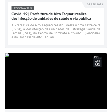
05 ABR 2021
CORONAVÍRUS
Covid-19 | Prefeitura de Alto Taquari realiza
desinfecção de unidades de saúde e via pública
A Prefeitura de Alto Taquari realizou nesta última sexta-feira
(05.04), a desinfecção das unidades da Estratégia Saúde da
Família (ESFs), do Centro de Combate à Covid-19 (Sentinela),
e do Hospital de Alto Taquari.
ABR
01