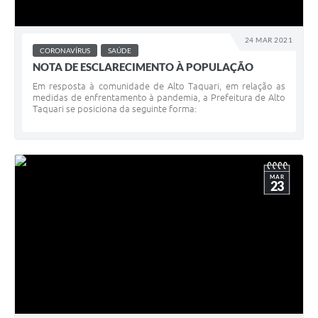
24 MAR 2021
CORONAVÍRUS
SAÚDE
NOTA DE ESCLARECIMENTO À POPULAÇÃO
Em resposta à comunidade de Alto Taquari, em relação as
medidas de enfrentamento à pandemia, a Prefeitura de Alto
Taquari se posiciona da seguinte forma:
MAR
23