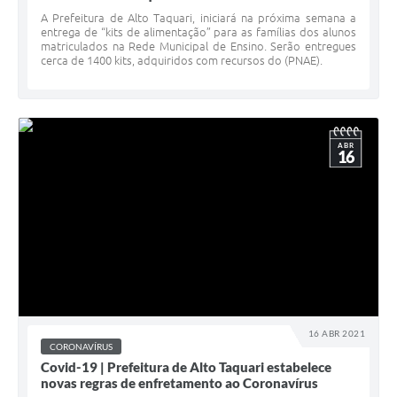
A Prefeitura de Alto Taquari, iniciará na próxima semana a
entrega de “kits de alimentação” para as famílias dos alunos
matriculados na Rede Municipal de Ensino. Serão entregues
cerca de 1400 kits, adquiridos com recursos do (PNAE).
ABR
16
16 ABR 2021
CORONAVÍRUS
Covid-19 | Prefeitura de Alto Taquari estabelece
novas regras de enfretamento ao Coronavírus