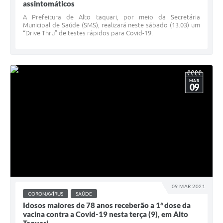
assintomáticos
A Prefeitura de Alto taquari, por meio da Secretária
Municipal de Saúde (SMS), realizará neste sábado (13.03) um
“Drive Thru” de testes rápidos para Covid-19.
MAR
09
09 MAR 2021
CORONAVÍRUS
SAÚDE
Idosos maiores de 78 anos receberão a 1ª dose da
vacina contra a Covid-19 nesta terça (9), em Alto