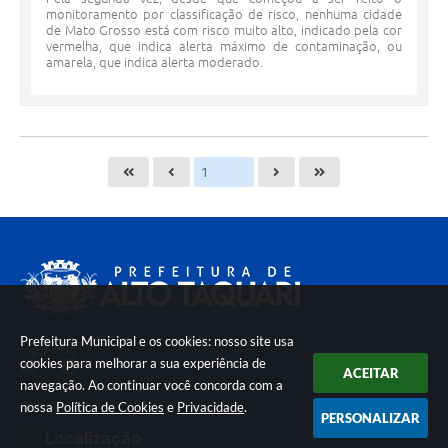
monitoramento por classificação de risco, nenhuma cidade
de Mato Grosso está com risco muito alto, indicado pela cor
vermelha, que indica alerta máximo de contaminação, ou
amarela, que indica alerta moderado.
Prefeitura Municipal e os cookies: nosso site usa
Siga-nos
cookies para melhorar a sua experiência de
ACEITAR
navegação. Ao continuar você concorda com a
nossa
Política de Cookies
e
Privacidade
.
PERSONALIZAR
Localização