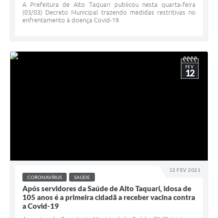
A Prefeitura de Alto Taquari publicou nesta quarta-feira
(03/03) Decreto Municipal trazendo medidas restritivas no
enfrentamento à doença Covid-19.
FEV
12
12 FEV 2021
CORONAVÍRUS
SAÚDE
Após servidores da Saúde de Alto Taquari, idosa de
105 anos é a primeira cidadã a receber vacina contra
a Covid-19