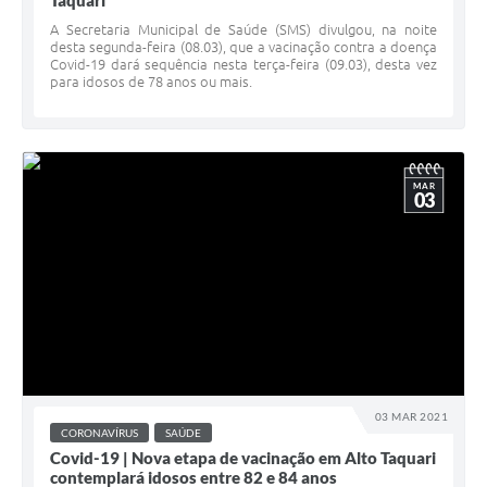
Taquari
A Secretaria Municipal de Saúde (SMS) divulgou, na noite
desta segunda-feira (08.03), que a vacinação contra a doença
Covid-19 dará sequência nesta terça-feira (09.03), desta vez
para idosos de 78 anos ou mais.
MAR
03
03 MAR 2021
CORONAVÍRUS
SAÚDE
Covid-19 | Nova etapa de vacinação em Alto Taquari
contemplará idosos entre 82 e 84 anos