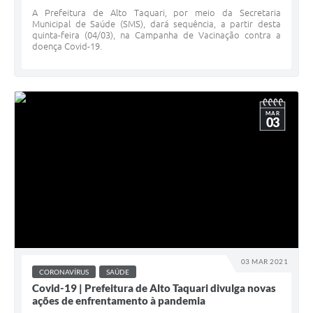
A Prefeitura de Alto Taquari, por meio da Secretaria
Municipal de Saúde (SMS), dará sequência, a partir desta
quinta-feira (04/03), na Campanha de Vacinação contra a
doença Covid-19.
MAR
03
03 MAR 2021
CORONAVÍRUS
SAÚDE
Covid-19 | Prefeitura de Alto Taquari divulga novas
ações de enfrentamento à pandemia