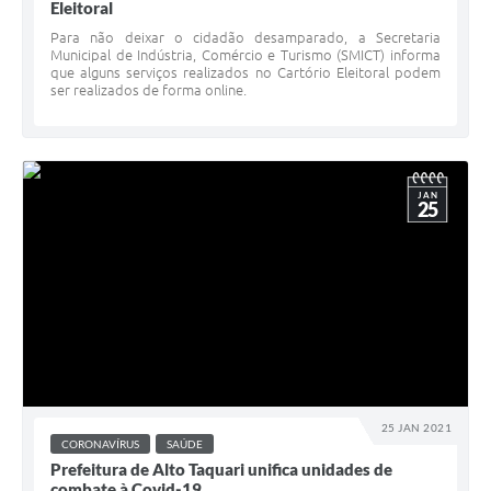
Eleitoral
Para não deixar o cidadão desamparado, a Secretaria
Municipal de Indústria, Comércio e Turismo (SMICT) informa
que alguns serviços realizados no Cartório Eleitoral podem
ser realizados de forma online.
JAN
25
25 JAN 2021
CORONAVÍRUS
SAÚDE
Prefeitura de Alto Taquari unifica unidades de
combate à Covid-19