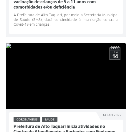
vacinação de crianças de 5 a 11 anos com
comorbidades e/ou deficiência
A Prefeitura de Alto Taquari, por meio a Secretaria Municipal
de Saúde (SMS), dará continuidade à imunização contra a
Covid-19 em crianças.
JAN
14
14 JAN 2022
CORONAVÍRUS
SAÚDE
Prefeitura de Alto Taquari inicia atividades no
Centro de Atendimento a Pacientes com Síndrome