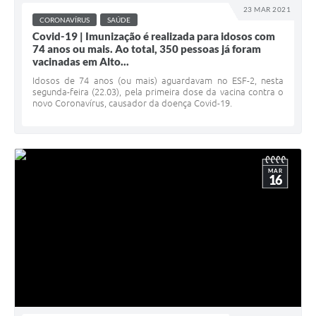
23 MAR 2021
CORONAVÍRUS
SAÚDE
Covid-19 | Imunização é realizada para idosos com
74 anos ou mais. Ao total, 350 pessoas já foram
vacinadas em Alto...
Idosos de 74 anos (ou mais) aguardavam no ESF-2, nesta
segunda-feira (22.03), pela primeira dose da vacina contra o
novo Coronavírus, causador da doença Covid-19.
MAR
16