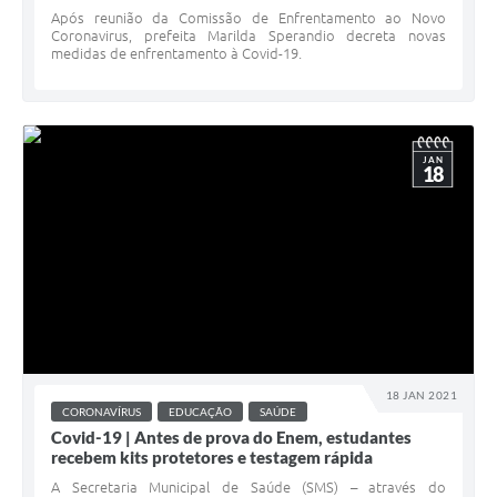
Após reunião da Comissão de Enfrentamento ao Novo
Coronavirus, prefeita Marilda Sperandio decreta novas
medidas de enfrentamento à Covid-19.
JAN
18
18 JAN 2021
CORONAVÍRUS
EDUCAÇÃO
SAÚDE
Covid-19 | Antes de prova do Enem, estudantes
recebem kits protetores e testagem rápida
A Secretaria Municipal de Saúde (SMS) – através do