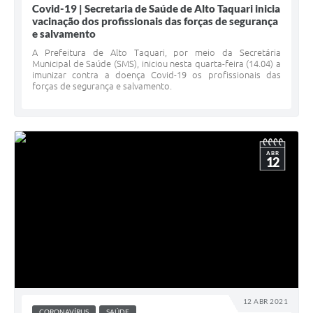
Covid-19 | Secretaria de Saúde de Alto Taquari inicia
vacinação dos profissionais das forças de segurança
e salvamento
A Prefeitura de Alto Taquari, por meio da Secretária
Municipal de Saúde (SMS), iniciou nesta quarta-feira (14.04) a
imunizar contra a doença Covid-19 os profissionais das
forças de segurança e salvamento.
ABR
12
12 ABR 2021
CORONAVÍRUS
SAÚDE