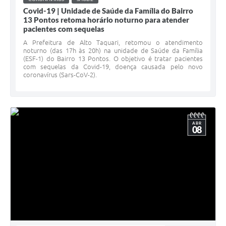
Covid-19 | Unidade de Saúde da Família do Bairro
13 Pontos retoma horário noturno para atender
pacientes com sequelas
A Prefeitura de Alto Taquari, retomou o atendimento
noturno (das 17h às 20h) na unidade de Saúde da Família
(ESF-1) do Bairro 13 Pontos. O objetivo é tratar pacientes
com sequelas da Covid-19, doença causada pelo novo
coronavírus (Sars-CoV-2).
ABR
08