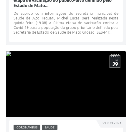
etapa de vacinação do público-alvo definido pelo
Estado de Mato...
De acordo com informações do secretário municipal de
Saúde de Alto Taquari, Michel Lucas, será realizada nesta
quinta-feira (19.08) a última etapa de vacinação contra a
Covid-19 para a população do grupo prioritário definido pela
Secretaria de Estado de Saúde de Mato Grosso (SES-MT).
JUN
29
29 JUN 2021
CORONAVÍRUS
SAÚDE