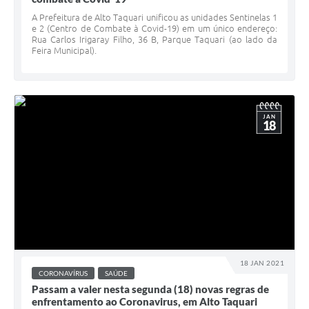
A Prefeitura de Alto Taquari unificou as unidades Sentinelas 1
e 2 (Centro de Combate à Covid-19) em um único endereço:
Rua Carlos Irigaray Filho, 36 B, Parque Taquari (ao lado da
Feira Municipal).
JAN
18
18 JAN 2021
CORONAVÍRUS
SAÚDE
Passam a valer nesta segunda (18) novas regras de
enfrentamento ao Coronavirus, em Alto Taquari