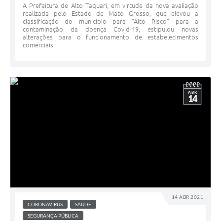
A Prefeitura de Alto Taquari, em virtude da nova avaliação
realizada pelo Estado de Mato Grosso, que elevou a
classificação do município para “Alto Risco” para a
contaminação da doença Covid-19, estipulou novas
alterações para o funcionamento de estabelecimentos
comerciais.
ABR
14
14 ABR 2021
CORONAVÍRUS
SAÚDE
SEGURANÇA PÚBLICA