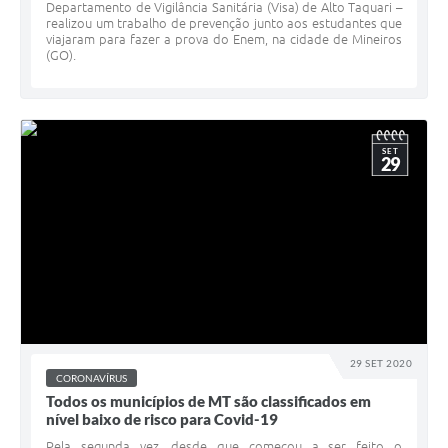
Departamento de Vigilância Sanitária (Visa) de Alto Taquari –
realizou um trabalho de prevenção junto aos estudantes que
viajaram para fazer a prova do Enem, na cidade de Mineiros
(GO).
SET
29
29 SET 2020
CORONAVÍRUS
Todos os municípios de MT são classificados em
nível baixo de risco para Covid-19
Pela segunda vez, desde que começou a ser feito o