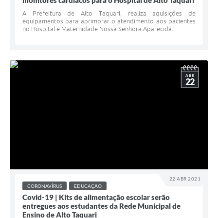
monitores cardíacos para o Hospital de Alto Taquari
A Prefeitura de Alto Taquari, realiza aquisições de
equipamentos para aprimorar o atendimento aos pacientes
no Hospital e Maternidade Nossa Senhora Aparecida.
ABR
22
22 ABR 2021
CORONAVÍRUS
EDUCAÇÃO
Covid-19 | Kits de alimentação escolar serão
entregues aos estudantes da Rede Municipal de
Ensino de Alto Taquari