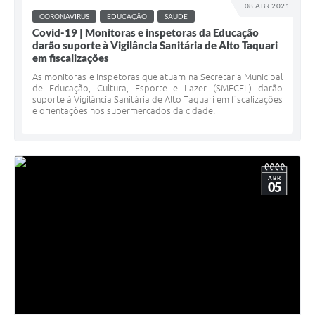
08 ABR 2021
CORONAVÍRUS
EDUCAÇÃO
SAÚDE
Covid-19 | Monitoras e inspetoras da Educação
darão suporte à Vigilância Sanitária de Alto Taquari
em fiscalizações
As monitoras e inspetoras que atuam na Secretaria Municipal
de Educação, Cultura, Esporte e Lazer (SMECEL) darão
suporte à Vigilância Sanitária de Alto Taquari em fiscalizações
e orientações nos supermercados da cidade.
ABR
05