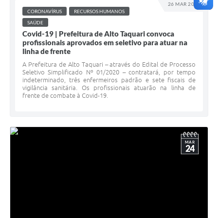
26 MAR 2021
CORONAVÍRUS
RECURSOS HUMANOS
SAÚDE
Covid-19 | Prefeitura de Alto Taquari convoca
profissionais aprovados em seletivo para atuar na
linha de frente
A Prefeitura de Alto Taquari – através do Edital de Processo
Seletivo Simplificado Nº 01/2020 – contratará, por tempo
indeterminado, três enfermeiros padrão e sete fiscais de
vigilância sanitária. Os profissionais atuarão na linha de
frente de combate à Covid-19.
MAR
24