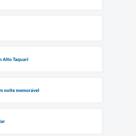
 Alto Taquari
 em noite memorável
iar