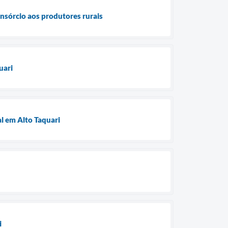
nsórcio aos produtores rurais
uari
l em Alto Taquari
i