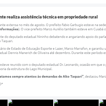
te realiza assistência técnica em propriedade rural
tante extensa no mês de agosto. O prefeito Fabio Garbugio esteve na sed
 informações
). O vice-prefeito Marco Aurélio também esteve em Cuiabá c
ete do deputado estadual Nininho debatendo e angariando apoio do parla
o Taquari.
tário de Estado de Educação Esporte e Lazer, Marco Marrafon, e garantiu 
Estadual Dennis Manerich de Oliveira até dezembro. Durante este período e
esteve reunido com o deputado estadual Dr. Leonardo, ocasião em que o 
horia da estrutura do Lago Municipal.
Estamos sempre atentos às demandas de Alto Taquari”
, destacou Marc
O*