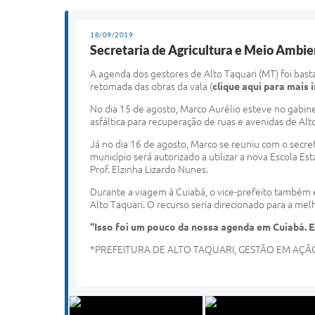
18/09/2019
Secretaria de Agricultura e Meio Ambien
A agenda dos gestores de Alto Taquari (MT) foi bas
retomada das obras da vala (
clique aqui para mais
No dia 15 de agosto, Marco Aurélio esteve no gabin
asfáltica para recuperação de ruas e avenidas de Alt
Já no dia 16 de agosto, Marco se reuniu com o secre
município será autorizado a utilizar a nova Escola 
Prof. Elzinha Lizardo Nunes.
Durante a viagem à Cuiabá, o vice-prefeito também 
Alto Taquari. O recurso seria direcionado para a mel
“Isso foi um pouco da nossa agenda em Cuiabá. 
*PREFEITURA DE ALTO TAQUARI, GESTÃO EM AÇÃ