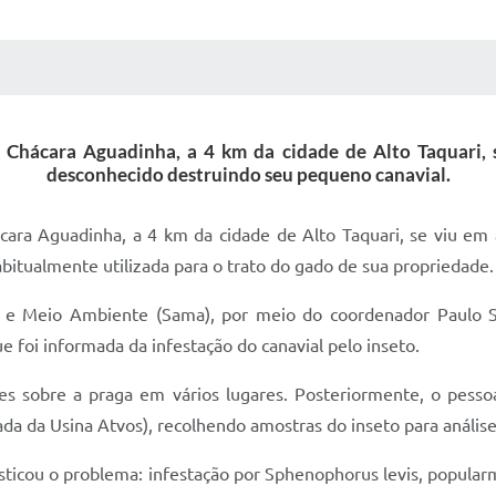
 MÍDIAS
RECEBA NOTÍCIAS
a Chácara Aguadinha, a 4 km da cidade de Alto Taquari,
desconhecido destruindo seu pequeno canavial.
ácara Aguadinha, a 4 km da cidade de Alto Taquari, se viu e
bitualmente utilizada para o trato do gado de sua propriedade.
ra e Meio Ambiente (Sama), por meio do coordenador Paulo S
e foi informada da infestação do canavial pelo inseto.
es sobre a praga em vários lugares. Posteriormente, o pessoa
a da Usina Atvos), recolhendo amostras do inseto para análise 
sticou o problema: infestação por Sphenophorus levis, popular