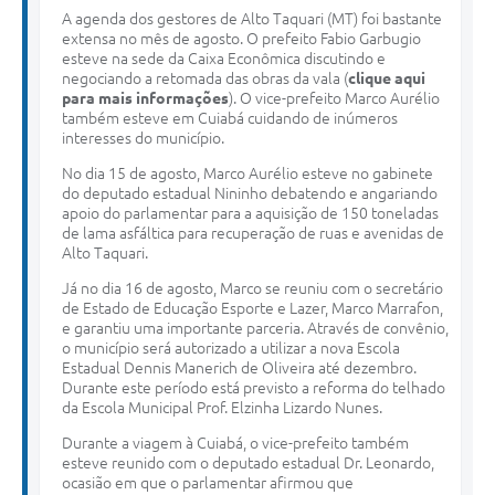
A agenda dos gestores de Alto Taquari (MT) foi bastante
extensa no mês de agosto. O prefeito Fabio Garbugio
esteve na sede da Caixa Econômica discutindo e
negociando a retomada das obras da vala (
clique aqui
para mais informações
). O vice-prefeito Marco Aurélio
também esteve em Cuiabá cuidando de inúmeros
interesses do município.
No dia 15 de agosto, Marco Aurélio esteve no gabinete
do deputado estadual Nininho debatendo e angariando
apoio do parlamentar para a aquisição de 150 toneladas
de lama asfáltica para recuperação de ruas e avenidas de
Alto Taquari.
Já no dia 16 de agosto, Marco se reuniu com o secretário
de Estado de Educação Esporte e Lazer, Marco Marrafon,
e garantiu uma importante parceria. Através de convênio,
o município será autorizado a utilizar a nova Escola
Estadual Dennis Manerich de Oliveira até dezembro.
Durante este período está previsto a reforma do telhado
da Escola Municipal Prof. Elzinha Lizardo Nunes.
Durante a viagem à Cuiabá, o vice-prefeito também
esteve reunido com o deputado estadual Dr. Leonardo,
ocasião em que o parlamentar afirmou que