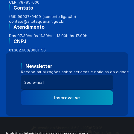
CEP: 78785-000
Contato
(66) 99937-0499 (somente ligação)
contato@altotaquari.mt.gov.br
Atendimento
Das 07:30hs às 11:30hs - 13:00h às 17:00h
CNPJ
01.362.680/0001-56
Newsletter
Receba atualizações sobre serviços e notícias da cidade.
Inscreva-se
Versão do Sistema:
3.5.3 - 19/06/2026
Portal atualizado em:
04/08/2026 16:58
Dados Abertos
Prefeitura Municipal e os cookies: nosso site usa