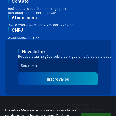
Contato
(66) 99937-0499 (somente ligação)
contato@altotaquari.mt.gov.br
Atendimento
Das 07:30hs às 11:30hs - 13:00h às 17:00h
CNPJ
01.362.680/0001-56
Newsletter
Receba atualizações sobre serviços e notícias da cidade.
Inscreva-se
Versão do Sistema:
3.5.3 - 19/06/2026
Portal atualizado em:
04/08/2026 16:58
Dados Abertos
Prefeitura Municipal e os cookies: nosso site usa
cookies para melhorar a sua experiência de