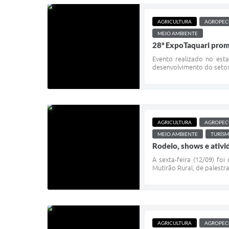
AGRICULTURA
AGROPEC
MEIO AMBIENTE
28ª ExpoTaquari prom
Evento realizado no est
desenvolvimento do setor 
AGRICULTURA
AGROPEC
MEIO AMBIENTE
TURÍS
Rodeio, shows e ativi
A sexta-feira (12/09) fo
Mutirão Rural, de palestr
AGRICULTURA
AGROPEC