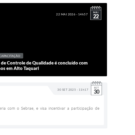
MAI
22 MAI 2026 - 14h57
22
CAPACITAÇÃO
 de Controle de Qualidade é concluído com
os em Alto Taquari
SET
30 SET 2025 - 11h17
30
ria com o Sebrae, e visa incentivar a participação de