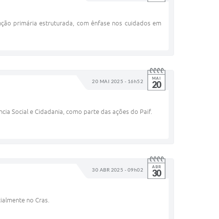
nção primária estruturada, com ênfase nos cuidados em
MAI
20 MAI 2025 - 16h52
20
cia Social e Cidadania, como parte das ações do Paif.
ABR
30 ABR 2025 - 09h02
30
cialmente no Cras.