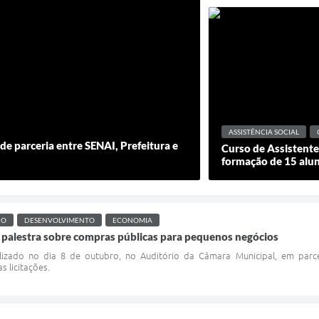
ASSISTÊNCIA SOCIAL
de parceria entre SENAI, Prefeitura e
Curso de Assistente
formação de 15 alun
IO
DESENVOLVIMENTO
ECONOMIA
 palestra sobre compras públicas para pequenos negócios
alizado no dia 8 de outubro, no Auditório da Câmara Municipal, em parce
 licitações.