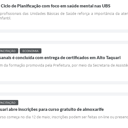
2º Ciclo de Planificação com foco em saúde mental nas UBS
profissionais das Unidades Básicas de Saúde reforça a importância da ate
fantil.
PACITAÇÃO
ECONOMIA
sanais é concluída com entrega de certificados em Alto Taquari
m da formação promovida pela Prefeitura, por meio da Secretaria de Assistên
PACITAÇÃO
uari abre inscrições para curso gratuito de almoxarife
urso começa no dia 12 de maio; inscrições podem ser feitas on-line ou presen