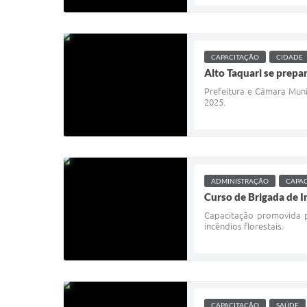
CAPACITAÇÃO
CIDADE
Alto Taquari se prepa
Prefeitura e Câmara Muni
2025.
ADMINISTRAÇÃO
CAPA
Curso de Brigada de I
Capacitação promovida pe
incêndios florestais.
CAPACITAÇÃO
SAÚDE