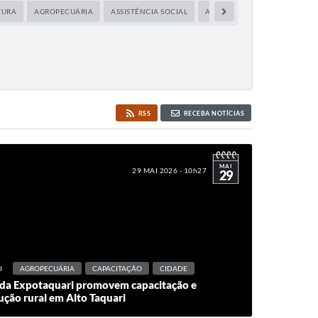
TURA
AGROPECUÁRIA
ASSISTÊNCIA SOCIAL
AUDIÊNCIA PÚBLICA
CIDA
RSS
RECEBA NOTÍCIAS
MAI
29 MAI 2026 - 10h27
29
I
AGROPECUÁRIA
CAPACITAÇÃO
CIDADE
s da Expotaquari promovem capacitação e
ução rural em Alto Taquari