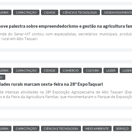
UÁRIA
CAPACITAÇÃO
CIDADE
CIÊNCIA E TECNOLOGIA
DESENVOLVIMENT
ove palestra sobre empreendedorismo e gestão na agricultura fam
ande do Senar-MT contou com especialistas, secretários municipais, pro
rural em Alto Taquari.
UÁRIA
CAPACITAÇÃO
CIDADE
COMÉRCIO
CULTURA
LAZER
LAZER
MO
dades rurais marcam sexta-feira na 28ª ExpoTaquari
i de intensas atividades na 28ª Exposição Agropecuária de Alto Taquari (Ex
as e da Feira da Agricultura Familiar, que movimentaram o Parque de Exposiçõ
UÁRIA
CAPACITAÇÃO
CIÊNCIA E TECNOLOGIA
MEIO AMBIENTE
SERVIÇO