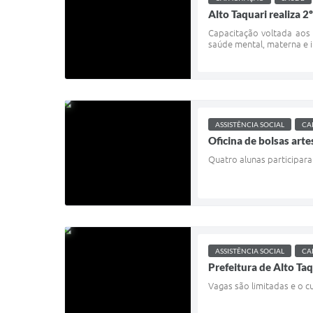
Alto Taquari realiza 
Capacitação voltada aos 
saúde mental, materna e in
ASSISTÊNCIA SOCIAL
CA
Oficina de bolsas arte
Quatro alunas participara
ASSISTÊNCIA SOCIAL
CA
Prefeitura de Alto Taq
Vagas são limitadas e o c