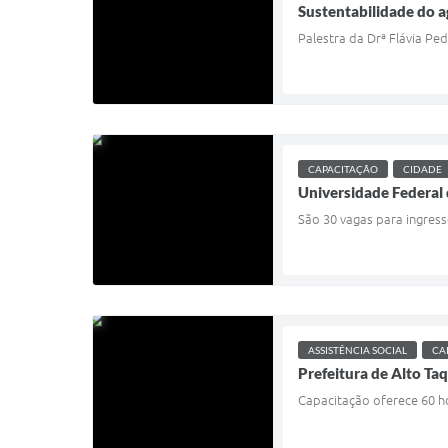
Sustentabilidade do 
Palestra da Drª Flávia Ped
CAPACITAÇÃO
CIDADE
Universidade Federal
São 30 vagas para ingress
ASSISTÊNCIA SOCIAL
CA
Prefeitura de Alto Ta
Capacitação oferece 60 ho