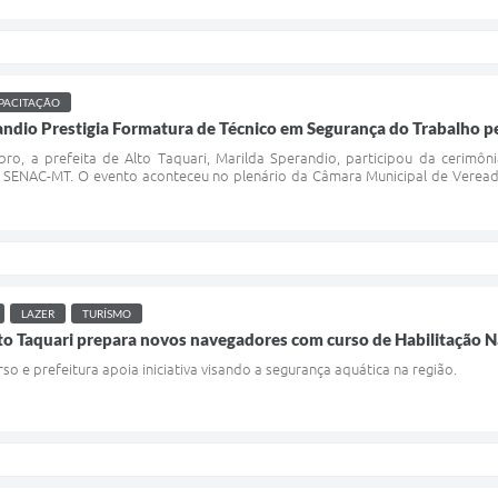
PACITAÇÃO
randio Prestigia Formatura de Técnico em Segurança do Trabalho
ro, a prefeita de Alto Taquari, Marilda Sperandio, participou da cerimô
 SENAC-MT. O evento aconteceu no plenário da Câmara Municipal de Vere
LAZER
TURÍSMO
to Taquari prepara novos navegadores com curso de Habilitação N
rso e prefeitura apoia iniciativa visando a segurança aquática na região.