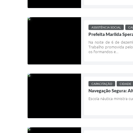
ASSISTÊNCIA SOCIAL
CA
Prefeita Marilda Spe
Na noite de 6 de dezemb
Trabalho promovida pelo
os formandos e...
CAPACITAÇÃO
CIDADE
Navegação Segura: Al
Escola náutica ministra cu