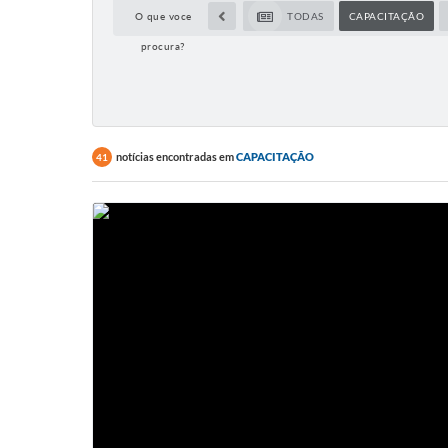
O que voce
TODAS
CAPACITAÇÃO
procura?
notícias encontradas em
CAPACITAÇÃO
41