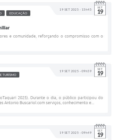
SET
19 SET 2025 - 15h45
19
O
EDUCAÇÃO
iliar
dutores e comunidade, reforçando o compromisso com o
SET
19 SET 2025 - 09h59
19
 E TURÍSMO
poTaquari 2025). Durante o dia, o público participou do
es Antonio Buscariol com serviços, conhecimento e...
SET
19 SET 2025 - 09h49
19