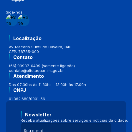
Siga-nos
Localização
Av. Macario Subtil de Oliveira, 848
CEP: 78785-000
Contato
(66) 99937-0499 (somente ligação)
contato@altotaquari.mt.gov.br
Atendimento
Das 07:30hs às 11:30hs - 13:00h às 17:00h
CNPJ
01.362.680/0001-56
Newsletter
Receba atualizações sobre serviços e notícias da cidade.