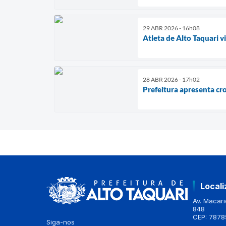
29 ABR 2026 - 16h08
Atleta de Alto Taquari 
28 ABR 2026 - 17h02
Prefeitura apresenta cr
Local
Av. Macario
848
CEP: 7878
Siga-nos