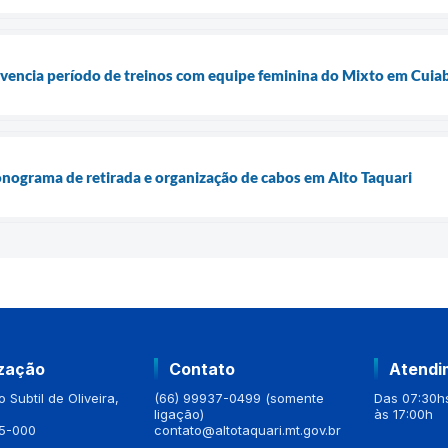
vivencia período de treinos com equipe feminina do Mixto em Cuia
onograma de retirada e organização de cabos em Alto Taquari
ização
Contato
Atendi
 Subtil de Oliveira,
(66) 99937-0499 (somente
Das 07:30hs
ligação)
às 17:00h
5-000
contato@altotaquari.mt.gov.br