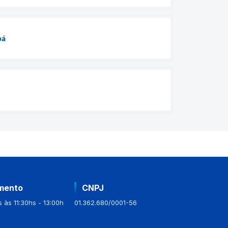
bá
mento
CNPJ
 às 11:30hs - 13:00h
01.362.680/0001-56