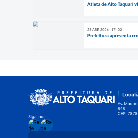
Atleta de Alto Taquari 
28 ABR 2026 - 17h02
Prefeitura apresenta cr
Local
Av. Macario
848
CEP: 7878
Siga-nos