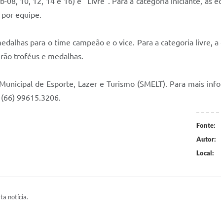
-08, 10, 12, 14 e 16) e "Livre". Para a categoria iniciante, as e
0 por equipe.
edalhas para o time campeão e o vice. Para a categoria livre, 
rão troféus e medalhas.
 Municipal de Esporte, Lazer e Turismo (SMELT). Para mais info
 (66) 99615.3206.
Fonte:
Autor:
Local:
ta notícia.