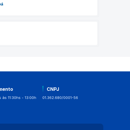
bá
mento
CNPJ
 às 11:30hs - 13:00h
01.362.680/0001-56