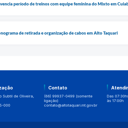
vivencia período de treinos com equipe feminina do Mixto em Cuia
onograma de retirada e organização de cabos em Alto Taquari
ização
Contato
Atendi
 Subtil de Oliveira,
(66) 99937-0499 (somente
Das 07:30hs
ligação)
às 17:00h
5-000
contato@altotaquari.mt.gov.br