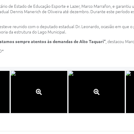
tário de Estado de Educação Esporte e Lazer, Marco Marrafon, e garantiu 
Estadual Dennis Manerich de Oliveira até dezembro. Durante este período e
esteve reunido com o deputado estadual Dr. Leonardo, ocasião em que o 
horia da estrutura do Lago Municipal.
Estamos sempre atentos às demandas de Alto Taquari”
, destacou Marc
O*