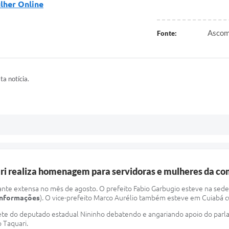
ulher Online
Ascom 
Fonte:
ta notícia.
uari realiza homenagem para servidoras e mulheres da c
tante extensa no mês de agosto. O prefeito Fabio Garbugio esteve na sed
 informações
). O vice-prefeito Marco Aurélio também esteve em Cuiabá c
ete do deputado estadual Nininho debatendo e angariando apoio do parla
o Taquari.