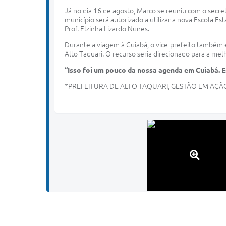
Já no dia 16 de agosto, Marco se reuniu com o secre
município será autorizado a utilizar a nova Escola 
Prof. Elzinha Lizardo Nunes.
Durante a viagem à Cuiabá, o vice-prefeito também 
Alto Taquari. O recurso seria direcionado para a mel
“Isso foi um pouco da nossa agenda em Cuiabá. 
*PREFEITURA DE ALTO TAQUARI, GESTÃO EM AÇÃ