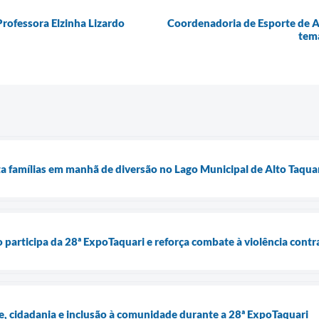
Professora Elzinha Lizardo
Coordenadoria de Esporte de Al
tem
ta famílias em manhã de diversão no Lago Municipal de Alto Taqua
o participa da 28ª ExpoTaquari e reforça combate à violência contr
e, cidadania e inclusão à comunidade durante a 28ª ExpoTaquari