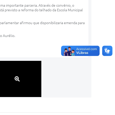
uma importante parceria. Através de convênio, o
stá previsto a reforma do telhado da Escola Municipal
parlamentar afirmou que disponibilizaria emenda para
o Aurélio.