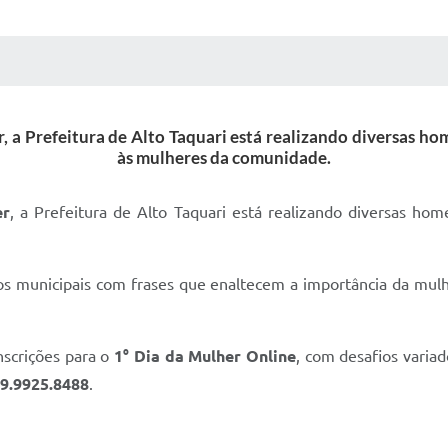
 MÍDIAS
RECEBA NOTÍCIAS
, a Prefeitura de Alto Taquari está realizando diversas ho
às mulheres da comunidade.
er
, a Prefeitura de Alto Taquari está realizando diversas hom
os municipais com frases que enaltecem a importância da mulhe
nscrições para o
1° Dia da Mulher Online
, com desafios variad
9.9925.8488
.