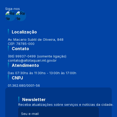
Siga-nos
Localização
Av. Macario Subtil de Oliveira, 848
CEP: 78785-000
Contato
(66) 99937-0499 (somente ligação)
contato@altotaquari.mt.gov.br
Atendimento
Das 07:30hs às 11:30hs - 13:00h às 17:00h
CNPJ
01.362.680/0001-56
Newsletter
Receba atualizações sobre serviços e notícias da cidade.