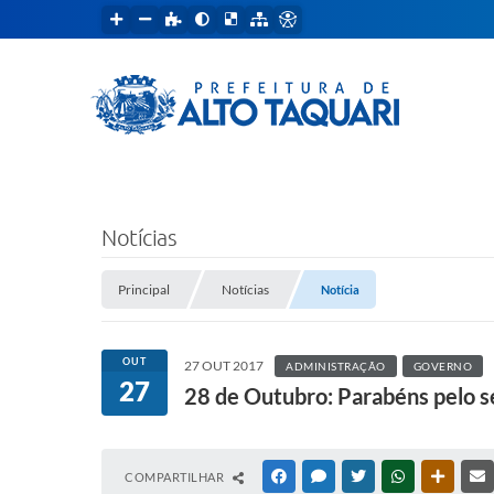
Notícias
Principal
Notícias
Notícia
OUT
27 OUT 2017
ADMINISTRAÇÃO
GOVERNO
27
28 de Outubro: Parabéns pelo se
COMPARTILHAR
FACEBOOK
MESSENGER
TWITTER
WHATSAPP
OUTRAS