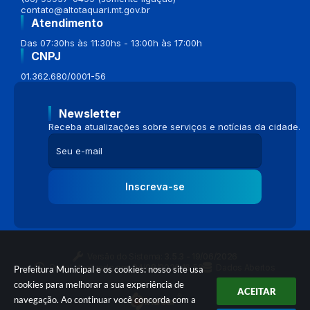
contato@altotaquari.mt.gov.br
Atendimento
Das 07:30hs às 11:30hs - 13:00h às 17:00h
CNPJ
01.362.680/0001-56
Newsletter
Receba atualizações sobre serviços e notícias da cidade.
Inscreva-se
Versão do Sistema:
3.5.3 - 19/06/2026
Portal atualizado em:
04/08/2026 16:58
Dados Abertos
Prefeitura Municipal e os cookies: nosso site usa
cookies para melhorar a sua experiência de
ACEITAR
navegação. Ao continuar você concorda com a