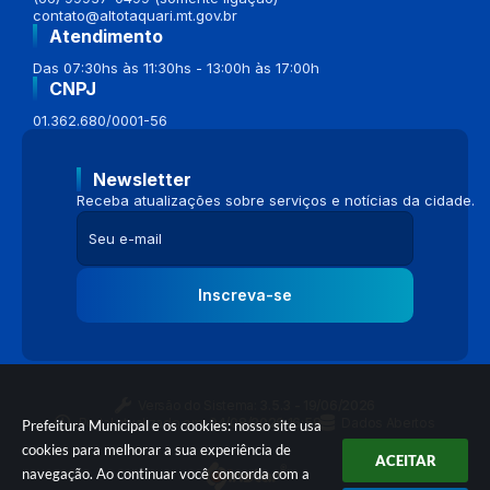
contato@altotaquari.mt.gov.br
Atendimento
Das 07:30hs às 11:30hs - 13:00h às 17:00h
CNPJ
01.362.680/0001-56
Newsletter
Receba atualizações sobre serviços e notícias da cidade.
Inscreva-se
Versão do Sistema:
3.5.3 - 19/06/2026
Portal atualizado em:
04/08/2026 16:58
Dados Abertos
Prefeitura Municipal e os cookies: nosso site usa
cookies para melhorar a sua experiência de
ACEITAR
navegação. Ao continuar você concorda com a