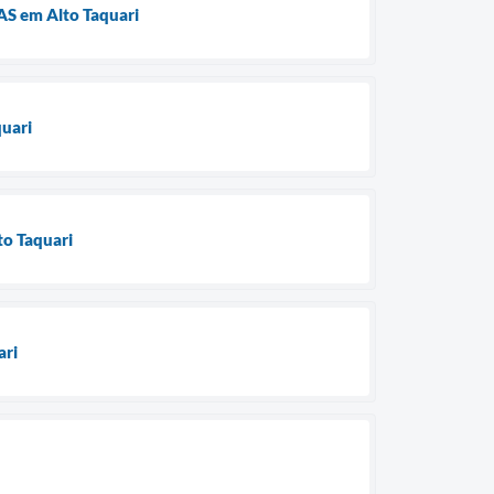
RAS em Alto Taquari
quari
to Taquari
ari