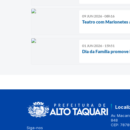
09 JUN 2026 - 08h16
Teatro com Marionetes a
01 JUN 2026 - 15h51
Dia da Família promove 
Local
Av. Macario
848
CEP: 7878
Siga-nos