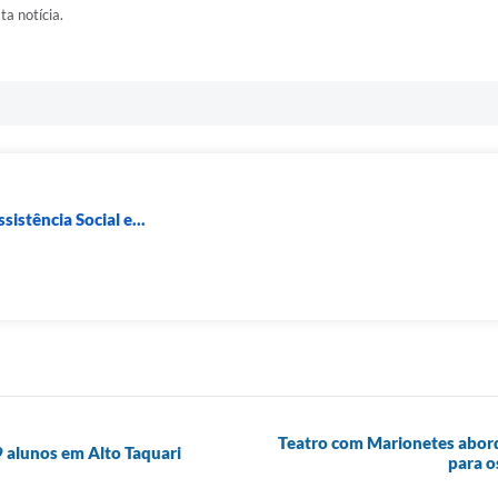
ta notícia.
sistência Social e...
Teatro com Marionetes abord
 alunos em Alto Taquari
para o