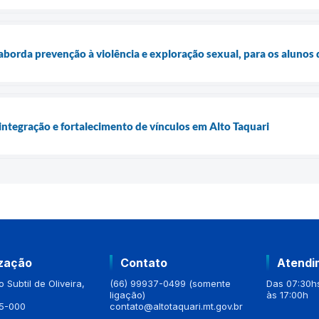
borda prevenção à violência e exploração sexual, para os alunos 
integração e fortalecimento de vínculos em Alto Taquari
ização
Contato
Atendi
 Subtil de Oliveira,
(66) 99937-0499 (somente
Das 07:30hs
ligação)
às 17:00h
5-000
contato@altotaquari.mt.gov.br