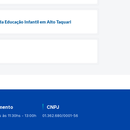
da Educação Infantil em Alto Taquari
mento
CNPJ
 às 11:30hs - 13:00h
01.362.680/0001-56