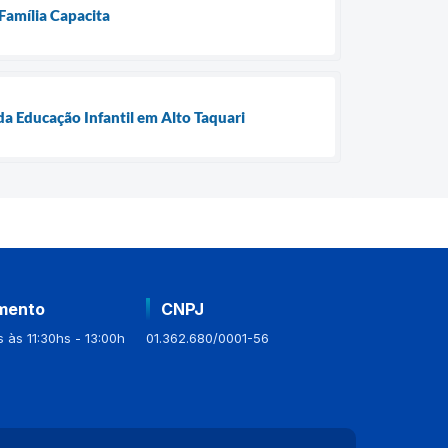
 Família Capacita
da Educação Infantil em Alto Taquari
mento
CNPJ
 às 11:30hs - 13:00h
01.362.680/0001-56