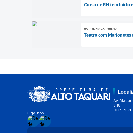
Curso de RH tem início e
09 JUN 2026 - 08h16
Teatro com Marionetes a
Local
Av. Macario
848
CEP: 7878
Siga-nos