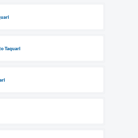
quari
to Taquari
ari