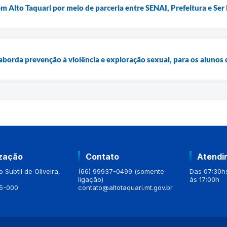
m Alto Taquari por meio de parceria entre SENAI, Prefeitura e Ser
borda prevenção à violência e exploração sexual, para os alunos 
ização
Contato
Atendi
 Subtil de Oliveira,
(66) 99937-0499 (somente
Das 07:30hs
ligação)
às 17:00h
5-000
contato@altotaquari.mt.gov.br