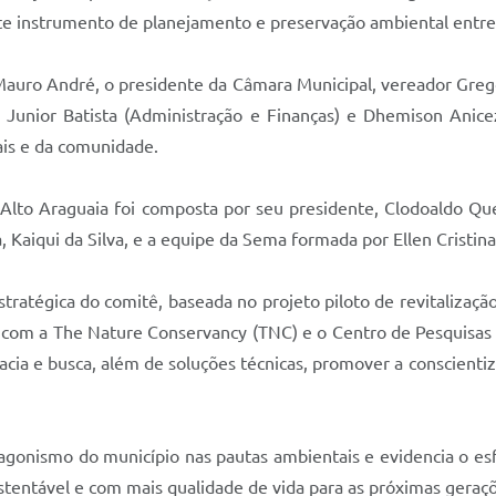
te instrumento de planejamento e preservação ambiental entr
Mauro André, o presidente da Câmara Municipal, vereador Gregór
n Junior Batista (Administração e Finanças) e Dhemison Anic
ais e da comunidade.
Alto Araguaia foi composta por seu presidente, Clodoaldo Quei
Kaiqui da Silva, e a equipe da Sema formada por Ellen Cristina
tratégica do comitê, baseada no projeto piloto de revitalizaç
 com a The Nature Conservancy (TNC) e o Centro de Pesquisas 
cia e busca, além de soluções técnicas, promover a conscienti
tagonismo do município nas pautas ambientais e evidencia o esf
sustentável e com mais qualidade de vida para as próximas geraç