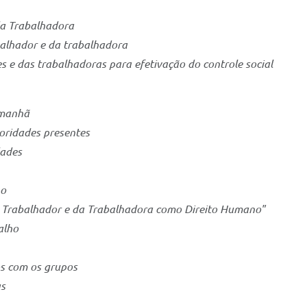
 da Trabalhadora
abalhador e da trabalhadora
s e das trabalhadoras para efetivação do controle social
a manhã
toridades presentes
idades
rno
do Trabalhador e da Trabalhadora como Direito Humano"
balho
cos com os grupos
tas