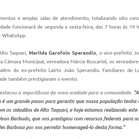
ntos e amplas salas de atendimento, totalizando oito consu
idade funcionará de segunda a sexta-feira, das 7 horas às 19
 - WhatsApp.
lto Taquari,
Marilda Garofolo Sperandio
, o vice-prefeito 
 Câmara Municipal, vereadora Márcia Buscariol, os vereadores 
lém do ex-prefeito Lairto João Sperandio. Familiares de La
ade também prestigiaram o evento.
 destacou a importância da nova unidade para a comunidade.
"A
 é um grande passo para garantir que nossa população tenha ac
os cidadãos de Alto Taquari, e hoje estamos realizando este 
lson Barbudo, que nos prestigiou com recursos federais para n
des Barbosa por nos permitir homenageá-lo desta forma."