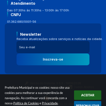
Atendimento
Das 07:30hs às 11:30hs - 13:00h às 17:00h
CNPJ
01.362.680/0001-56
Newsletter
Receba atualizações sobre serviços e notícias da cidade.
Inscreva-se
Versão do Sistema:
3.5.3 - 19/06/2026
Portal atualizado em:
04/08/2026 16:58
Dados Abertos
Prefeitura Municipal e os cookies: nosso site usa
cookies para melhorar a sua experiência de
ACEITAR
navegação. Ao continuar você concorda com a
nossa
Política de Cookies
e
Privacidade
.
© Copyright Instar - 2006-2026. Todos os direitos reservados -
PERSONALIZAR