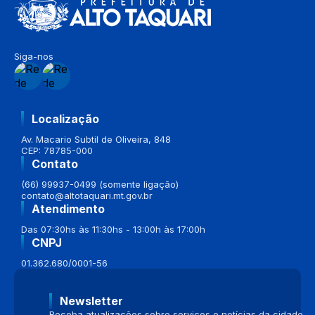
Siga-nos
Localização
Av. Macario Subtil de Oliveira, 848
CEP: 78785-000
Contato
(66) 99937-0499 (somente ligação)
contato@altotaquari.mt.gov.br
Atendimento
Das 07:30hs às 11:30hs - 13:00h às 17:00h
CNPJ
01.362.680/0001-56
Newsletter
Receba atualizações sobre serviços e notícias da cidade.