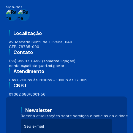
Siga-nos
Localização
Av. Macario Subtil de Oliveira, 848
CEP: 78785-000
Contato
(66) 99937-0499 (somente ligação)
contato@altotaquari.mt.gov.br
Atendimento
Das 07:30hs às 11:30hs - 13:00h às 17:00h
CNPJ
01.362.680/0001-56
Newsletter
Receba atualizações sobre serviços e notícias da cidade.