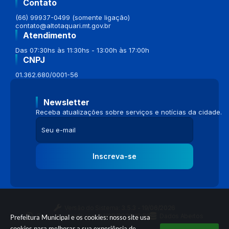
Contato
(66) 99937-0499 (somente ligação)
contato@altotaquari.mt.gov.br
Atendimento
Das 07:30hs às 11:30hs - 13:00h às 17:00h
CNPJ
01.362.680/0001-56
Newsletter
Receba atualizações sobre serviços e notícias da cidade.
Inscreva-se
Versão do Sistema:
3.5.3 - 19/06/2026
Portal atualizado em:
04/08/2026 16:58
Dados Abertos
Prefeitura Municipal e os cookies: nosso site usa
cookies para melhorar a sua experiência de