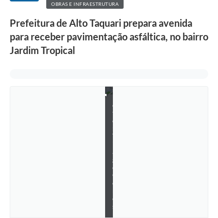
a
OBRAS E INFRAESTRUTURA
A
v
Prefeitura de Alto Taquari prepara avenida
e
para receber pavimentação asfáltica, no bairro
n
i
Jardim Tropical
d
a
H
u
m
-
F
o
t
o
:
T
i
a
g
o
G
o
m
e
s