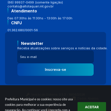
(66) 99937-0499 (somente ligação)
contato@altotaquari.mt.gov.br
Atendimento
Das 07:30hs às 11:30hs - 13:00h às 17:00h
CNPJ
01.362.680/0001-56
Newsletter
Receba atualizações sobre serviços e notícias da cidade.
Inscreva-se
Versão do Sistema:
3.5.3 - 19/06/2026
Portal atualizado em:
04/08/2026 16:58
Dados Abertos
Prefeitura Municipal e os cookies: nosso site usa
cookies para melhorar a sua experiência de
ACEITAR
navegação. Ao continuar você concorda com a