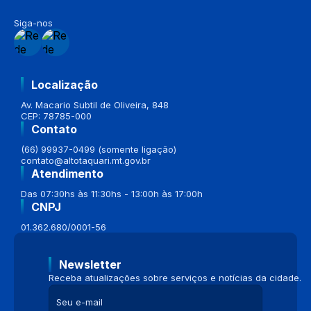
Siga-nos
Localização
Av. Macario Subtil de Oliveira, 848
CEP: 78785-000
Contato
(66) 99937-0499 (somente ligação)
contato@altotaquari.mt.gov.br
Atendimento
Das 07:30hs às 11:30hs - 13:00h às 17:00h
CNPJ
01.362.680/0001-56
Newsletter
Receba atualizações sobre serviços e notícias da cidade.