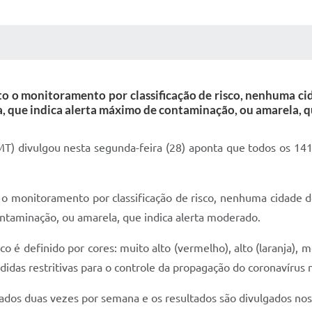
 MÍDIAS
RECEBA NOTÍCIAS
to o monitoramento por classificação de risco, nenhuma ci
a, que indica alerta máximo de contaminação, ou amarela, q
T) divulgou nesta segunda-feira (28) aponta que todos os 141
o monitoramento por classificação de risco, nenhuma cidade d
ontaminação, ou amarela, que indica alerta moderado.
isco é definido por cores: muito alto (vermelho), alto (laranja)
didas restritivas para o controle da propagação do coronavírus 
izados duas vezes por semana e os resultados são divulgados nos