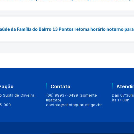
aúde da Família do Bairro 13 Pontos retoma horário noturno para
ização
Contato
Atendi
 Subtil de Oliveira,
(66) 99937-0499 (somente
Das 07:30hs
ligação)
às 17:00h
5-000
contato@altotaquari.mt.gov.br