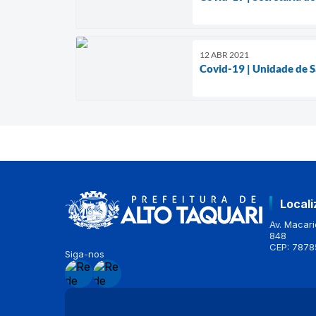
12 ABR 2021
Covid-19 | Unidade de S
Local
Av. Macario
848
CEP: 7878
Siga-nos