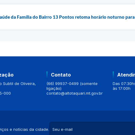
aúde da Família do Bairro 13 Pontos retoma horário noturno para
ização
Contato
Atendi
 Subtil de Oliveira,
(66) 99937-0499 (somente
Das 07:30hs
ligação)
às 17:00h
5-000
contato@altotaquari.mt.gov.br
iços e notícias da cidade.