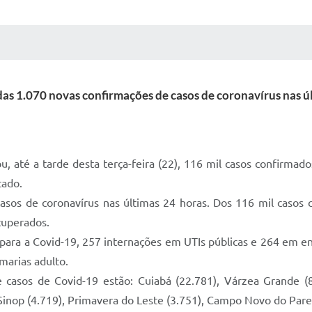
 MÍDIAS
RECEBA NOTÍCIAS
as 1.070 novas confirmações de casos de coronavírus nas ú
u, até a tarde desta terça-feira (22), 116 mil casos confirma
tado.
casos de coronavírus nas últimas 24 horas. Dos 116 mil casos
cuperados.
para a Covid-19, 257 internações em UTIs públicas e 264 em enf
arias adulto.
asos de Covid-19 estão: Cuiabá (22.781), Várzea Grande (8
, Sinop (4.719), Primavera do Leste (3.751), Campo Novo do Parec