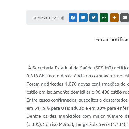
COMPARTILHAR
FACEBOOK
MESSENGER
TWITTER
WHATSAPP
OUTRAS
Foram notificad
A Secretaria Estadual de Saúde (SES-MT) notifico
3.318 óbitos em decorrência do coronavírus no es
Foram notificadas 1.070 novas confirmações de 
estão em isolamento domiciliar e 96.406 estão re
Entre casos confirmados, suspeitos e descartados 
em 61,19% para UTIs adulto e em 30% para enferm
Dentre os dez municípios com maior número de c
(5.305), Sorriso (4.953), Tangará da Serra (4.734)