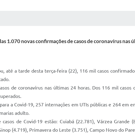
 MÍDIAS
RECEBA NOTÍCIAS
as 1.070 novas confirmações de casos de coronavírus nas ú
u, até a tarde desta terça-feira (22), 116 mil casos confirma
tado.
casos de coronavírus nas últimas 24 horas. Dos 116 mil casos
cuperados.
para a Covid-19, 257 internações em UTIs públicas e 264 em enf
arias adulto.
asos de Covid-19 estão: Cuiabá (22.781), Várzea Grande (8
, Sinop (4.719), Primavera do Leste (3.751), Campo Novo do Parec