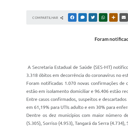
COMPARTILHAR
FACEBOOK
MESSENGER
TWITTER
WHATSAPP
OUTRAS
Foram notificad
A Secretaria Estadual de Saúde (SES-MT) notifico
3.318 óbitos em decorrência do coronavírus no es
Foram notificadas 1.070 novas confirmações de 
estão em isolamento domiciliar e 96.406 estão re
Entre casos confirmados, suspeitos e descartados 
em 61,19% para UTIs adulto e em 30% para enferm
Dentre os dez municípios com maior número de c
(5.305), Sorriso (4.953), Tangará da Serra (4.734)