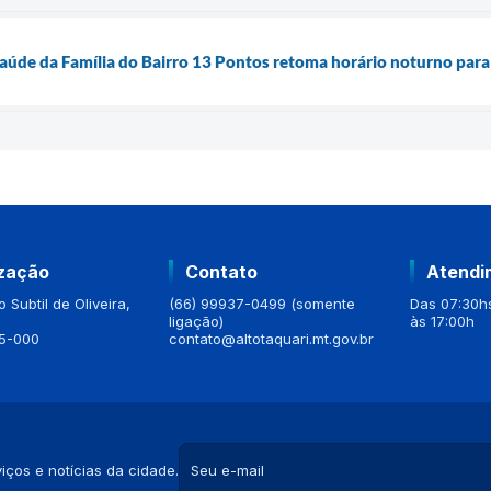
aúde da Família do Bairro 13 Pontos retoma horário noturno para
ização
Contato
Atendi
 Subtil de Oliveira,
(66) 99937-0499 (somente
Das 07:30hs
ligação)
às 17:00h
5-000
contato@altotaquari.mt.gov.br
iços e notícias da cidade.