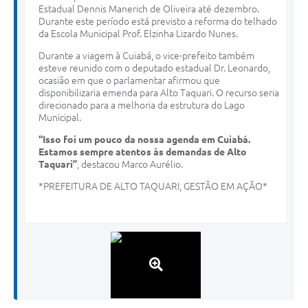
Estadual Dennis Manerich de Oliveira até dezembro.
Durante este período está previsto a reforma do telhado
da Escola Municipal Prof. Elzinha Lizardo Nunes.
Durante a viagem à Cuiabá, o vice-prefeito também
esteve reunido com o deputado estadual Dr. Leonardo,
ocasião em que o parlamentar afirmou que
disponibilizaria emenda para Alto Taquari. O recurso seria
direcionado para a melhoria da estrutura do Lago
Municipal.
“Isso foi um pouco da nossa agenda em Cuiabá.
Estamos sempre atentos às demandas de Alto
Taquari”
, destacou Marco Aurélio.
*PREFEITURA DE ALTO TAQUARI, GESTÃO EM AÇÃO*