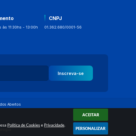
mento
CNPJ
 às 11:30hs - 13:00h
01.362.680/0001-56
Inscreva-se
dos Abertos
ACEITAR
nossa
Política de Cookies
e
Privacidade
.
PERSONALIZAR
ologia