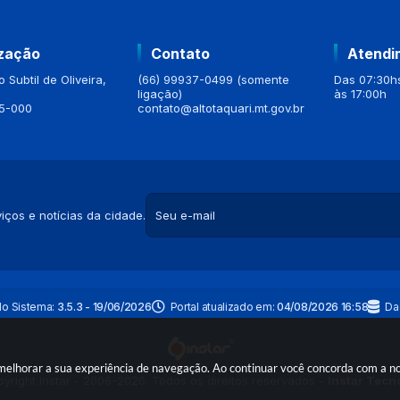
ização
Contato
Atendi
 Subtil de Oliveira,
(66) 99937-0499 (somente
Das 07:30hs
ligação)
às 17:00h
5-000
contato@altotaquari.mt.gov.br
iços e notícias da cidade.
do Sistema:
3.5.3 - 19/06/2026
Portal atualizado em:
04/08/2026 16:58
Da
a melhorar a sua experiência de navegação. Ao continuar você concorda com a 
yright Instar - 2006-2026. Todos os direitos reservados -
Instar Tecn