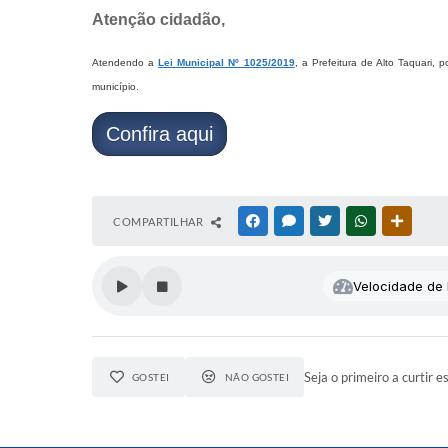
Atenção cidadão,
Atendendo a
Lei Municipal Nº 1025/2019
, a Prefeitura de Alto Taquari,
município.
Confira aqui
COMPARTILHAR
FACEBOOK
MESSENGER
TWITTER
WHATSAPP
OUTRAS
Velocidade de l
Seja o primeiro a curtir e
GOSTEI
NÃO GOSTEI