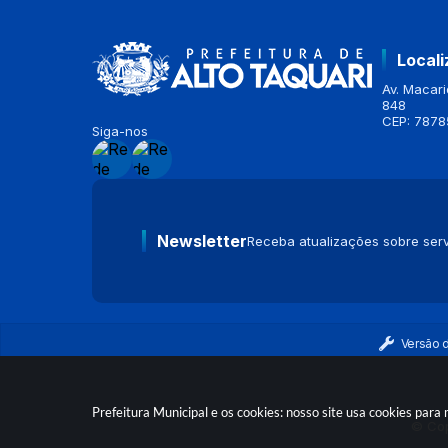
Local
Av. Macario
848
CEP: 7878
Siga-nos
Newsletter
Receba atualizações sobre serv
Versão 
Prefeitura Municipal e os cookies: nosso site usa cookies par
© Cop