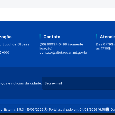
ização
Contato
Atendi
 Subtil de Oliveira,
(66) 99937-0499 (somente
Das 07:30hs
ligação)
às 17:00h
5-000
contato@altotaquari.mt.gov.br
iços e notícias da cidade.
do Sistema:
3.5.3 - 19/06/2026
Portal atualizado em:
04/08/2026 16:58
Da