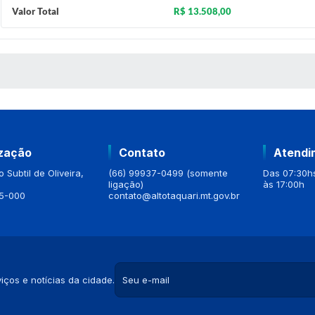
Valor Total
R$ 13.508,00
 MÍDIAS
ização
Contato
Atendi
 Subtil de Oliveira,
(66) 99937-0499 (somente
Das 07:30hs
ligação)
às 17:00h
5-000
contato@altotaquari.mt.gov.br
iços e notícias da cidade.