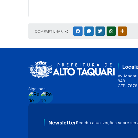
COMPARTILHAR
FACEBOOK
MESSENGER
TWITTER
WHATSAPP
OUTRAS
Local
Av. Macario
848
CEP: 7878
Siga-nos
Newsletter
Receba atualizações sobre serv