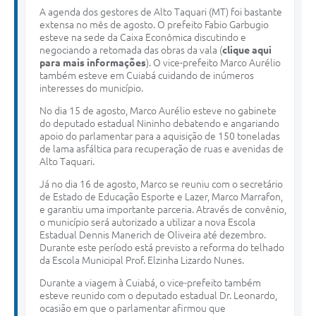
A agenda dos gestores de Alto Taquari (MT) foi bastante
extensa no mês de agosto. O prefeito Fabio Garbugio
esteve na sede da Caixa Econômica discutindo e
negociando a retomada das obras da vala (
clique aqui
para mais informações
). O vice-prefeito Marco Aurélio
também esteve em Cuiabá cuidando de inúmeros
interesses do município.
No dia 15 de agosto, Marco Aurélio esteve no gabinete
do deputado estadual Nininho debatendo e angariando
apoio do parlamentar para a aquisição de 150 toneladas
de lama asfáltica para recuperação de ruas e avenidas de
Alto Taquari.
Já no dia 16 de agosto, Marco se reuniu com o secretário
de Estado de Educação Esporte e Lazer, Marco Marrafon,
e garantiu uma importante parceria. Através de convênio,
o município será autorizado a utilizar a nova Escola
Estadual Dennis Manerich de Oliveira até dezembro.
Durante este período está previsto a reforma do telhado
da Escola Municipal Prof. Elzinha Lizardo Nunes.
Durante a viagem à Cuiabá, o vice-prefeito também
esteve reunido com o deputado estadual Dr. Leonardo,
ocasião em que o parlamentar afirmou que