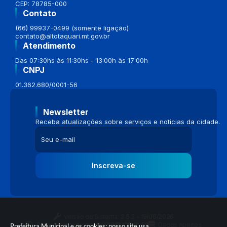
CEP: 78785-000
Contato
(66) 99937-0499 (somente ligação)
contato@altotaquari.mt.gov.br
Atendimento
Das 07:30hs às 11:30hs - 13:00h às 17:00h
CNPJ
01.362.680/0001-56
Newsletter
Receba atualizações sobre serviços e notícias da cidade.
Inscreva-se
Versão do Sistema:
3.5.3 - 19/06/2026
Portal atualizado em:
04/08/2026 16:58
Dados Abertos
Prefeitura Municipal e os cookies: nosso site usa