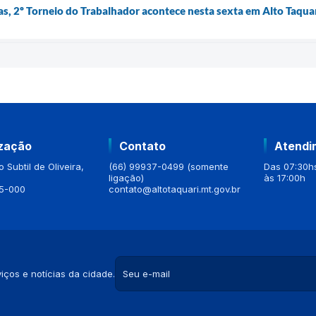
, 2º Torneio do Trabalhador acontece nesta sexta em Alto Taqua
ização
Contato
Atendi
 Subtil de Oliveira,
(66) 99937-0499 (somente
Das 07:30hs
ligação)
às 17:00h
5-000
contato@altotaquari.mt.gov.br
iços e notícias da cidade.