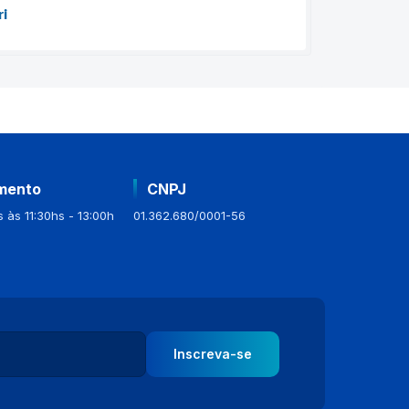
ri
mento
CNPJ
 às 11:30hs - 13:00h
01.362.680/0001-56
Inscreva-se