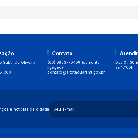
ização
Contato
Atendi
 Subtil de Oliveira,
(66) 99937-0499 (somente
Das 07:30hs
ligação)
às 17:00h
5-000
contato@altotaquari.mt.gov.br
iços e notícias da cidade.