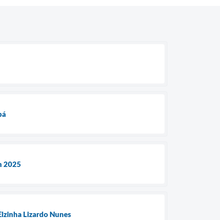
bá
an 2025
Elzinha Lizardo Nunes