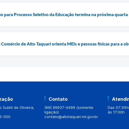
ção para Processo Seletivo da Educação termina na próxima quarta 
e Comércio de Alto Taquari orienta MEIs e pessoas físicas para a 
ização
Contato
Atendi
 Subtil de Oliveira,
(66) 99937-0499 (somente
Das 07:30hs
ligação)
às 17:00h
5-000
contato@altotaquari.mt.gov.br