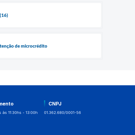
(16)
obtenção de microcrédito
mento
CNPJ
 às 11:30hs - 13:00h
01.362.680/0001-56