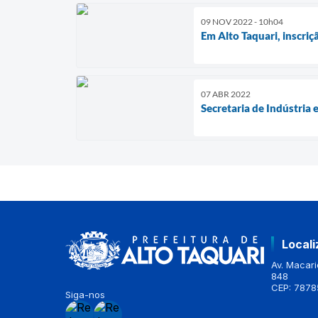
09 NOV 2022 - 10h04
Em Alto Taquari, inscri
07 ABR 2022
Secretaria de Indústria 
Local
Av. Macario
848
CEP: 7878
Siga-nos