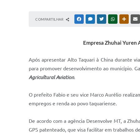
COMPARTILHAR
FACEBOOK
MESSENGER
TWITTER
WHATSAPP
OUTRAS
Empresa Zhuhai Yuren A
Após apresentar Alto Taquari à China durante via
para promover desenvolvimento ao município. Garb
Agricultural Aviation
.
O prefeito Fabio e seu vice Marco Aurélio realiz
empregos e renda ao povo taquariense.
De acordo com a agência Desenvolve MT, a Zhuhai
GPS patenteado, que visa facilitar em trabalhos d