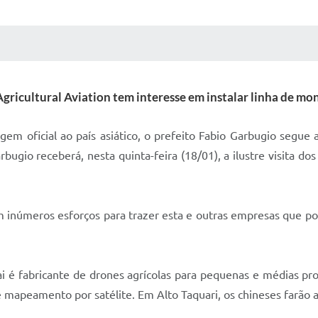
 MÍDIAS
RECEBA NOTÍCIAS
gricultural Aviation tem interesse em instalar linha de m
gem oficial ao país asiático, o prefeito Fabio Garbugio segue 
ugio receberá, nesta quinta-feira (18/01), a ilustre visita d
am inúmeros esforços para trazer esta e outras empresas que po
 é fabricante de drones agrícolas para pequenas e médias pro
e mapeamento por satélite. Em Alto Taquari, os chineses farão 