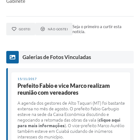
Gabinete
Seja o primeiro a curtir esta
GOSTEI
NÃO GOSTEI
notícia.
Galerias de Fotos Vinculadas
15/11/2017
Prefeito Fabio e vice Marco realizam
reunião com vereadores
A agenda dos gestores de Alto Taquari (MT) foi bastante
extensa no mês de agosto. O prefeito Fabio Garbugio
esteve na sede da Caixa Econômica discutindo e
negociando a retomada das obras da vala (
clique aqui
para mais informações
). O vice-prefeito Marco Aurélio
também esteve em Cuiabá cuidando de inúmeros
interesses do município.