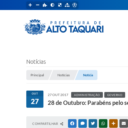
Notícias
Principal
Notícias
Notícia
OUT
27 OUT 2017
ADMINISTRAÇÃO
GOVERNO
27
28 de Outubro: Parabéns pelo se
COMPARTILHAR
FACEBOOK
MESSENGER
TWITTER
WHATSAPP
OUTRAS