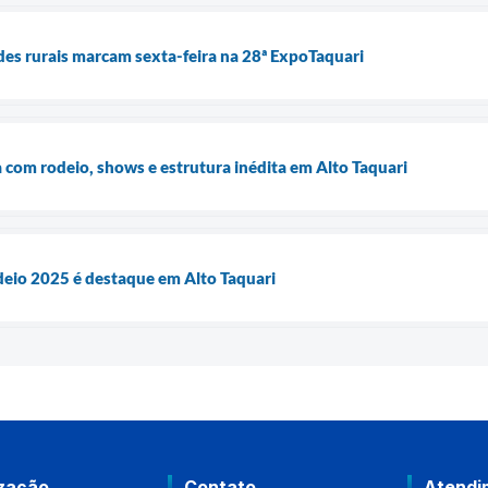
des rurais marcam sexta-feira na 28ª ExpoTaquari
com rodeio, shows e estrutura inédita em Alto Taquari
eio 2025 é destaque em Alto Taquari
ização
Contato
Atendi