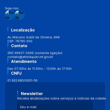
Siga-nos
Localização
Av. Macario Subtil de Oliveira, 848
CEP: 78785-000
Contato
(66) 99937-0499 (somente ligação)
contato@altotaquari.mt.gov.br
Atendimento
Das 07:30hs às 11:30hs - 13:00h às 17:00h
CNPJ
01.362.680/0001-56
Newsletter
Receba atualizações sobre serviços e notícias da cidade.