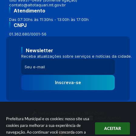
contato@altotaquari.mt.gov.br
Atendimento
Das 07:30hs às 11:30hs - 13:00h às 17:00h
CNPJ
01.362.680/0001-56
Newsletter
Receba atualizações sobre serviços e notícias da cidade.
Inscreva-se
Versão do Sistema:
3.5.3 - 19/06/2026
Portal atualizado em:
04/08/2026 16:58
Dados Abertos
Prefeitura Municipal e os cookies: nosso site usa
cookies para melhorar a sua experiência de
ACEITAR
navegação. Ao continuar você concorda com a