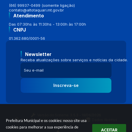
(66) 99937-0499 (somente ligação)
contato@altotaquari.mt.gov.br
Atendimento
Das 07:30hs às 11:30hs - 13:00h às 17:00h
CNPJ
01.362.680/0001-56
Newsletter
Receba atualizações sobre serviços e notícias da cidade.
Inscreva-se
Versão do Sistema:
3.5.3 - 19/06/2026
Portal atualizado em:
04/08/2026 16:58
Dados Abertos
Prefeitura Municipal e os cookies: nosso site usa
cookies para melhorar a sua experiência de
ACEITAR