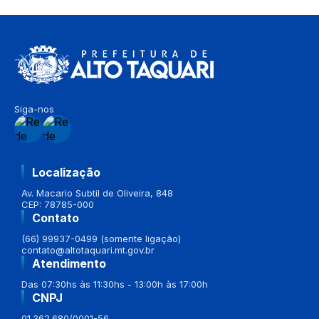
Siga-nos
Localização
Av. Macario Subtil de Oliveira, 848
CEP: 78785-000
Contato
(66) 99937-0499 (somente ligação)
contato@altotaquari.mt.gov.br
Atendimento
Das 07:30hs às 11:30hs - 13:00h às 17:00h
CNPJ
01.362.680/0001-56