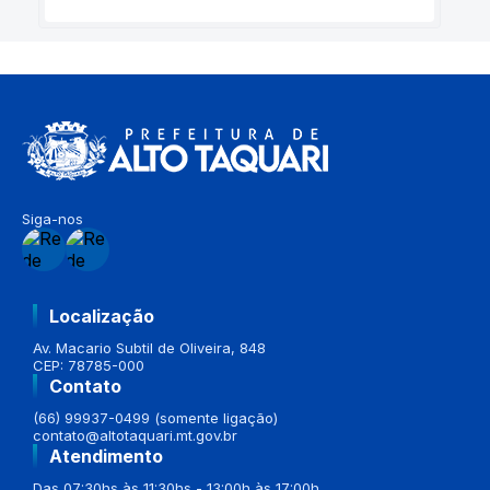
Siga-nos
Localização
Av. Macario Subtil de Oliveira, 848
CEP: 78785-000
Contato
(66) 99937-0499 (somente ligação)
contato@altotaquari.mt.gov.br
Atendimento
Das 07:30hs às 11:30hs - 13:00h às 17:00h